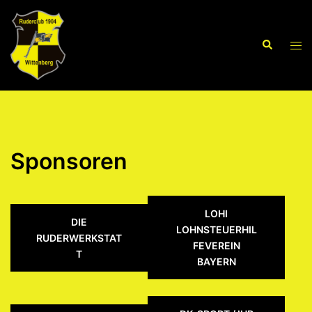
Zum
Inhalt
Suche
springen
Men
ums
Sponsoren
LOHI
DIE
LOHNSTEUERHIL
RUDERWERKSTAT
FEVEREIN
T
BAYERN